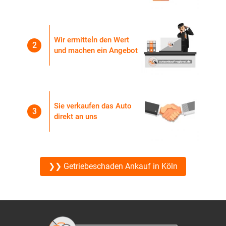
Wir ermitteln den Wert
2
und machen ein Angebot
Sie verkaufen das Auto
3
direkt an uns
❯❯ Getriebeschaden Ankauf in Köln
Footer