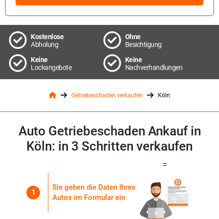
Kostenlose
Ohne
Abholung
Besichtigung
Keine
Keine
Lockangebote
Nachverhandlungen
Getriebeschaden verkaufen
Köln
Auto Getriebeschaden Ankauf in
Köln: in 3 Schritten verkaufen
=
Sie geben die Daten Ihres
1
Autos im Formular ein