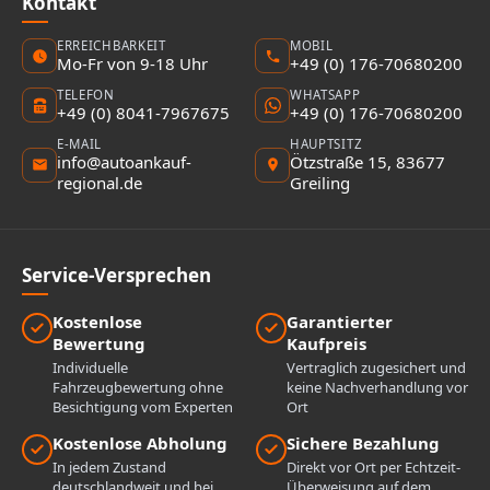
Kontakt
ERREICHBARKEIT
MOBIL
Mo-Fr von 9-18 Uhr
+49 (0) 176-70680200
TELEFON
WHATSAPP
+49 (0) 8041-7967675
+49 (0) 176-70680200
E-MAIL
HAUPTSITZ
info@autoankauf-
Ötzstraße 15, 83677
regional.de
Greiling
Service-Versprechen
Kostenlose
Garantierter
Bewertung
Kaufpreis
Individuelle
Vertraglich zugesichert und
Fahrzeugbewertung ohne
keine Nachverhandlung vor
Besichtigung vom Experten
Ort
Kostenlose Abholung
Sichere Bezahlung
In jedem Zustand
Direkt vor Ort per Echtzeit-
deutschlandweit und bei
Überweisung auf dem