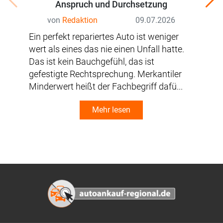
Anspruch und Durchsetzung
von
Redaktion
09.07.2026
Ein perfekt repariertes Auto ist weniger
Nac
wert als eines das nie einen Unfall hatte.
Gut
Das ist kein Bauchgefühl, das ist
Obe
gefestigte Rechtsprechung. Merkantiler
Wie
Minderwert heißt der Fachbegriff dafü...
Hal
Mal
Mehr lesen
Footer