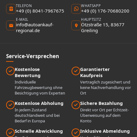
TELEFON
WHATSAPP
+49 (0) 8041-7967675
+49 (0) 176-70680200
E-MAIL
HAUPTSITZ
info@autoankauf-
Ötzstraße 15, 83677
regional.de
Greiling
Service-Versprechen
Kostenlose
Garantierter
Bewertung
Kaufpreis
Individuelle
Vertraglich zugesichert und
Fahrzeugbewertung ohne
keine Nachverhandlung vor
Besichtigung vom Experten
Ort
Kostenlose Abholung
Sichere Bezahlung
In jedem Zustand
Direkt vor Ort per Echtzeit-
deutschlandweit und bei
Überweisung auf dem
Bedarf in Europa
Konto
Schnelle Abwicklung
Inklusive Abmeldung