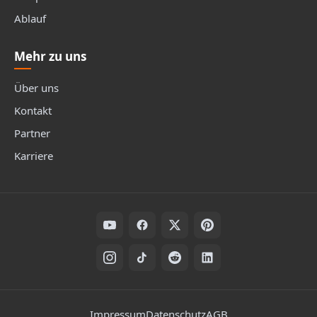
Ablauf
Mehr zu uns
Über uns
Kontakt
Partner
Karriere
Folge uns auf Social Media
Rechtliche Hinweise
Impressum
Datenschutz
AGB