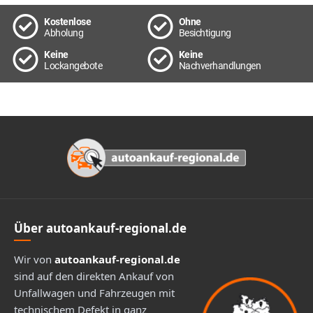
Kostenlose
Ohne
Abholung
Besichtigung
Keine
Keine
Lockangebote
Nachverhandlungen
Footer
Über autoankauf-regional.de
Wir von
autoankauf-regional.de
sind auf den direkten Ankauf von
Unfallwagen und Fahrzeugen mit
technischem Defekt in ganz