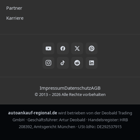
Partner
Karriere
Folge uns auf Social Media
Rechtliche Hinweise
Impressum
Datenschutz
AGB
©
2013
–
2026
Alle Rechte vorbehalten
autoankauf-regional.de
wird betrieben von der Deobald Trading
GmbH · Geschäftsführer: Artur Deobald · Handelsregister: HRB
208392, Amtsgericht München · USt-IdNr.: DE292537915