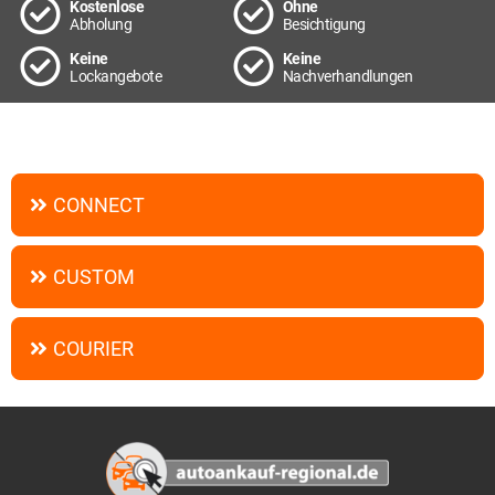
Kostenlose
Ohne
Abholung
Besichtigung
Keine
Keine
Lockangebote
Nachverhandlungen
CONNECT
CUSTOM
COURIER
Footer