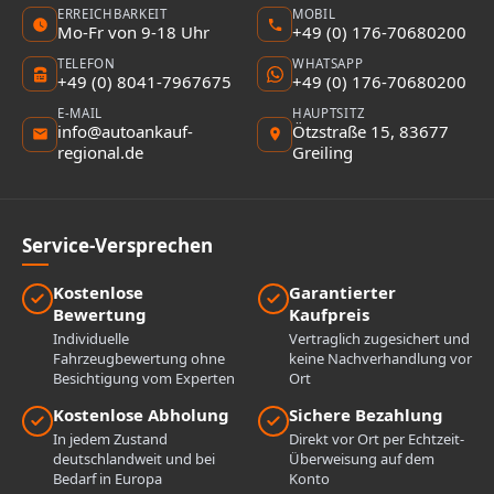
ERREICHBARKEIT
MOBIL
Mo-Fr von 9-18 Uhr
+49 (0) 176-70680200
TELEFON
WHATSAPP
+49 (0) 8041-7967675
+49 (0) 176-70680200
E-MAIL
HAUPTSITZ
info@autoankauf-
Ötzstraße 15, 83677
regional.de
Greiling
Service-Versprechen
Kostenlose
Garantierter
Bewertung
Kaufpreis
Individuelle
Vertraglich zugesichert und
Fahrzeugbewertung ohne
keine Nachverhandlung vor
Besichtigung vom Experten
Ort
Kostenlose Abholung
Sichere Bezahlung
In jedem Zustand
Direkt vor Ort per Echtzeit-
deutschlandweit und bei
Überweisung auf dem
Bedarf in Europa
Konto