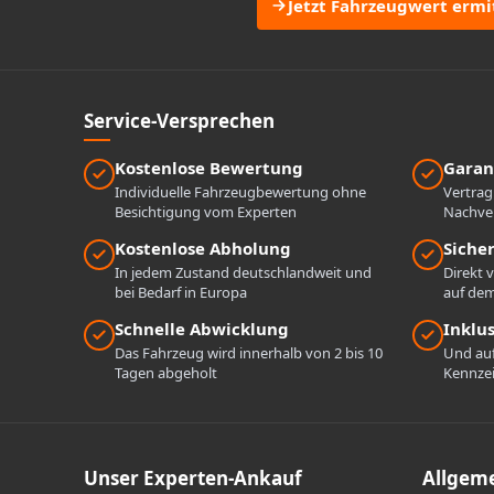
Jetzt Fahrzeugwert ermi
Service-Versprechen
Kostenlose Bewertung
Garan
Individuelle Fahrzeugbewertung ohne
Vertrag
Besichtigung vom Experten
Nachve
Kostenlose Abholung
Siche
In jedem Zustand deutschlandweit und
Direkt 
bei Bedarf in Europa
auf de
Schnelle Abwicklung
Inklu
Das Fahrzeug wird innerhalb von 2 bis 10
Und au
Tagen abgeholt
Kennze
Unser Experten-Ankauf
Allgem