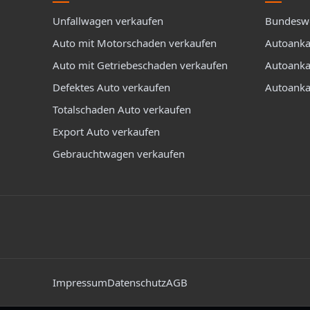
Unfallwagen verkaufen
Bundeswe
Auto mit Motorschaden verkaufen
Autoanka
Auto mit Getriebeschaden verkaufen
Autoankau
Defektes Auto verkaufen
Autoanka
Totalschaden Auto verkaufen
Export Auto verkaufen
Gebrauchtwagen verkaufen
Folge uns auf Social Media
Rechtliche Hinweise
Impressum
Datenschutz
AGB