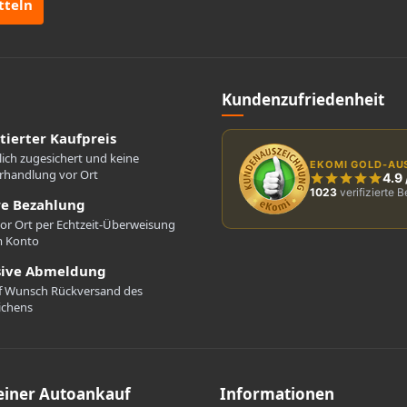
tteln
Kundenzufriedenheit
tierter Kaufpreis
lich zugesichert und keine
EKOMI GOLD-AU
rhandlung vor Ort
4.9
1023
verifizierte 
re Bezahlung
vor Ort per Echtzeit-Überweisung
m Konto
sive Abmeldung
f Wunsch Rückversand des
ichens
einer Autoankauf
Informationen