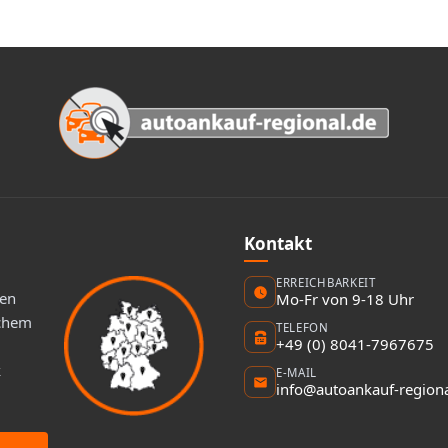
Kontakt
ERREICHBARKEIT
ten
Mo-Fr von 9-18 Uhr
schem
TELEFON
+49 (0) 8041-7967675
k
E-MAIL
info@autoankauf-regiona