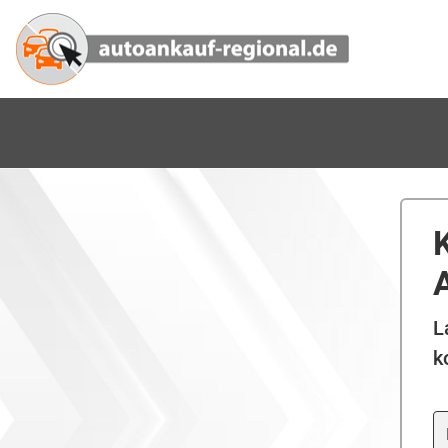
L
k
M