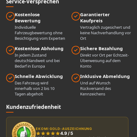
Service-Versprechen
Kostenlose
Garantierter
Bewertung
Kaufpreis
Individuelle
Vertraglich zugesichert und
Fahrzeugbewertung ohne
keine Nachverhandlung vor
Besichtigung vom Experten
Ort
Kostenlose Abholung
Sichere Bezahlung
In jedem Zustand
Direkt vor Ort per Echtzeit-
deutschlandweit und bei
Überweisung auf dem
Bedarf in Europa
Konto
Schnelle Abwicklung
Inklusive Abmeldung
Das Fahrzeug wird
Und auf Wunsch
innerhalb von 2 bis 10
Rückversand des
Tagen abgeholt
Kennzeichens
Kundenzufriedenheit
EKOMI GOLD-AUSZEICHNUNG
4.9
/
5