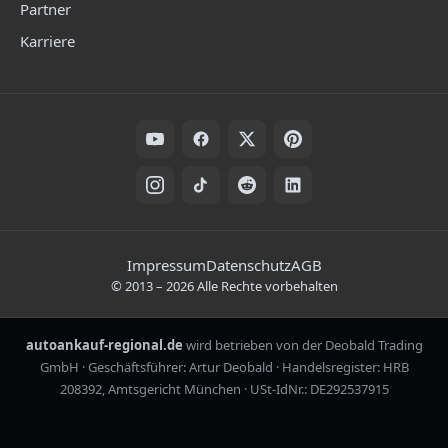
Partner
Karriere
Folge uns auf Social Media
Rechtliche Hinweise
Impressum
Datenschutz
AGB
©
2013
–
2026
Alle Rechte vorbehalten
autoankauf-regional.de
wird betrieben von der Deobald Trading
GmbH · Geschäftsführer: Artur Deobald · Handelsregister: HRB
208392, Amtsgericht München · USt-IdNr.: DE292537915