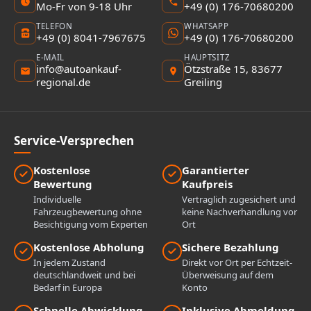
Mo-Fr von 9-18 Uhr
+49 (0) 176-70680200
TELEFON
WHATSAPP
+49 (0) 8041-7967675
+49 (0) 176-70680200
E-MAIL
HAUPTSITZ
info@autoankauf-
Ötzstraße 15, 83677
regional.de
Greiling
Service-Versprechen
Kostenlose
Garantierter
Bewertung
Kaufpreis
Individuelle
Vertraglich zugesichert und
Fahrzeugbewertung ohne
keine Nachverhandlung vor
Besichtigung vom Experten
Ort
Kostenlose Abholung
Sichere Bezahlung
In jedem Zustand
Direkt vor Ort per Echtzeit-
deutschlandweit und bei
Überweisung auf dem
Bedarf in Europa
Konto
Schnelle Abwicklung
Inklusive Abmeldung