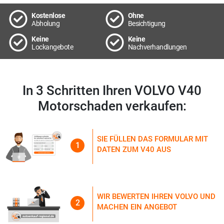
Kostenlose
Ohne
Abholung
Besichtigung
Keine
Keine
Lockangebote
Nachverhandlungen
In 3 Schritten Ihren VOLVO V40
Motorschaden verkaufen:
SIE FÜLLEN DAS FORMULAR MIT
1
DATEN ZUM V40 AUS
WIR BEWERTEN IHREN VOLVO UND
2
MACHEN EIN ANGEBOT