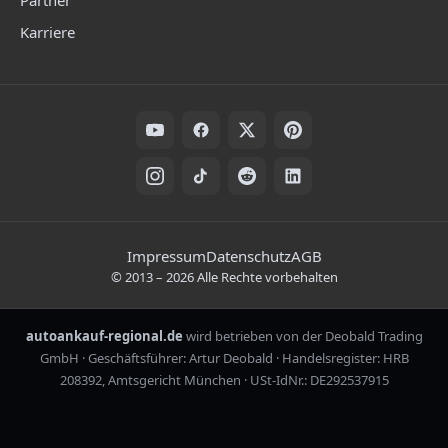
Karriere
Folge uns auf Social Media
Rechtliche Hinweise
Impressum
Datenschutz
AGB
©
2013
–
2026
Alle Rechte vorbehalten
autoankauf-regional.de
wird betrieben von der Deobald Trading
GmbH · Geschäftsführer: Artur Deobald · Handelsregister: HRB
208392, Amtsgericht München · USt-IdNr.: DE292537915