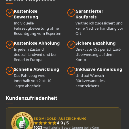
Kostenlose
Garantierter
Bewertung
Kaufpreis
Individuelle
Vertraglich zugesichert und
Fahrzeugbewertung ohne
keine Nachverhandlung vor
Besichtigung vom Experten
Ort
Kostenlose Abholung
Sichere Bezahlung
In jedem Zustand
Direkt vor Ort per Echtzeit-
deutschlandweit und bei
Überweisung auf dem
Bedarf in Europa
Konto
Schnelle Abwicklung
Inklusive Abmeldung
Das Fahrzeug wird
Und auf Wunsch
innerhalb von 2 bis 10
Rückversand des
Tagen abgeholt
Kennzeichens
Kundenzufriedenheit
EKOMI GOLD-AUSZEICHNUNG
4.9
/
5
1023
verifizierte Bewertungen bei eKomi