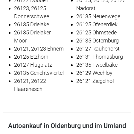
26122 Dobben
26123, 26125, 26127
26123, 26125
Nadorst
Donnerschwee
26135 Neuenwege
26135 Drielake
26125 Ofenerdiek
26135 Drielaker
26125 Ohmstede
Moor
26135 Osternburg
26121, 26123 Ehnern
26127 Rauhehorst
26125 Etzhorn
26131 Thomasburg
26127 Flugplatz
26135 Tweelbäke
26135 Gerichtsviertel
26129 Wechloy
26121, 26122
26121 Ziegelhof
Haarenesch
Autoankauf in Oldenburg und im Umland