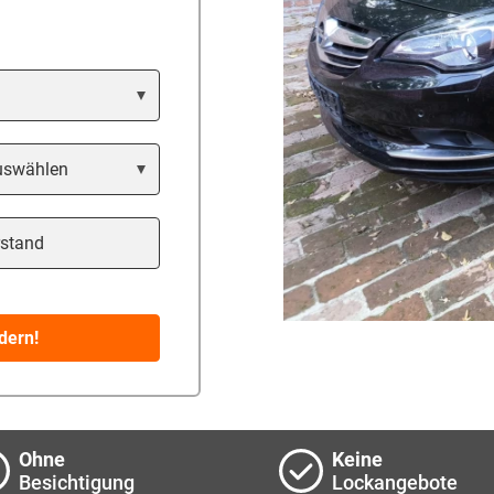
tand
dern!
Ohne
Keine
Besichtigung
Lockangebote