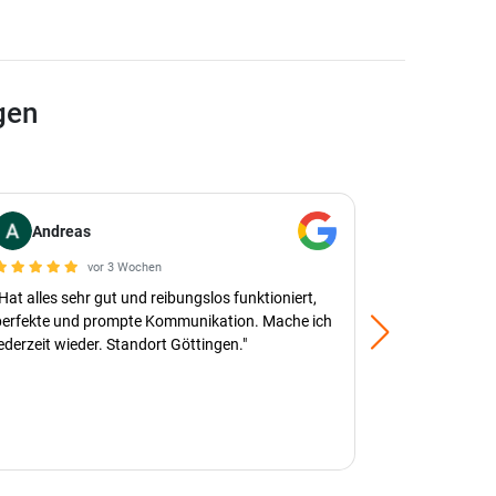
gen
Andreas
M. K.
vor 3 Wochen
"Hat alles sehr gut und reibungslos funktioniert,
"Ich habe me
perfekte und prompte Kommunikation. Mache ich
verkauft. Vo
jederzeit wieder. Standort Göttingen."
zur Abholung 
gelaufen. Vo
echtzeitübe