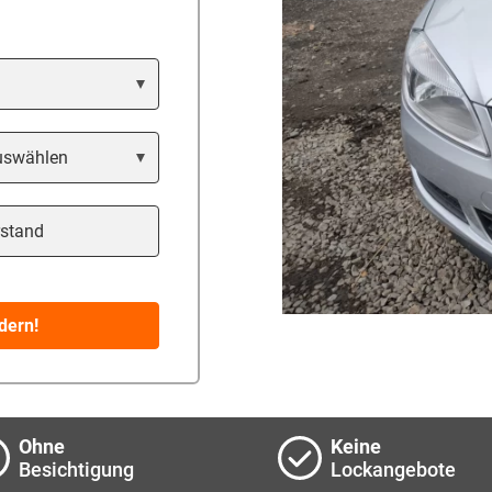
tand
dern!
Ohne
Keine
Besichtigung
Lockangebote