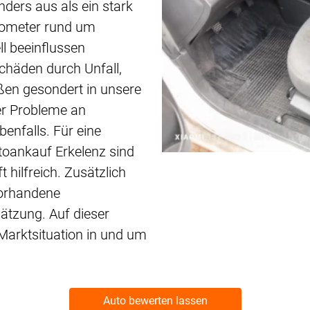
nders aus als ein stark
ilometer rund um
ll beeinflussen
Schäden durch Unfall,
ßen gesondert in unsere
er Probleme an
enfalls. Für eine
oankauf Erkelenz sind
 hilfreich. Zusätzlich
vorhandene
hätzung. Auf dieser
Marktsituation in und um
Auto bewerten lassen