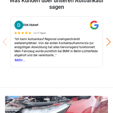
Was Kunden über unseren Autoankauf
sagen
Dirk Hubert
vor 5 Tagen
"Ich kann Autoankauf Regional uneingeschränkt
weiterempfehlen. Von der ersten Kontaktaufnahme bis zur
endgültigen Abwicklung hat alles hervorragend funktioniert.
Mein Fahrzeug wurde pünktlich bei BMW in Berlin-Lichterfelde
abgeholt und der vereinbarte..."
Mehr...