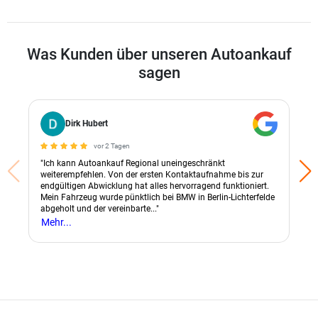
Was Kunden über unseren Autoankauf
sagen
Dirk Hubert
vor 2 Tagen
"Ich kann Autoankauf Regional uneingeschränkt
weiterempfehlen. Von der ersten Kontaktaufnahme bis zur
endgültigen Abwicklung hat alles hervorragend funktioniert.
Mein Fahrzeug wurde pünktlich bei BMW in Berlin-Lichterfelde
abgeholt und der vereinbarte..."
Mehr...