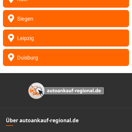
Siegen
Leipzig
Duisburg
Footer
Über autoankauf-regional.de