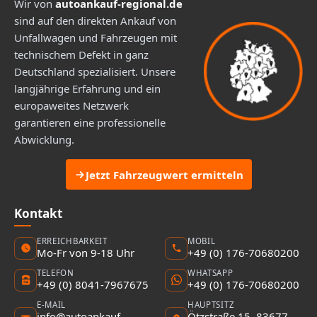
Wir von
autoankauf-regional.de
sind auf den direkten Ankauf von
Unfallwagen und Fahrzeugen mit
technischem Defekt in ganz
Deutschland spezialisiert. Unsere
langjährige Erfahrung und ein
europaweites Netzwerk
garantieren eine professionelle
Abwicklung.
Jetzt Fahrzeugwert ermitteln
Kontakt
ERREICHBARKEIT
MOBIL
Mo-Fr von 9-18 Uhr
+49 (0) 176-70680200
TELEFON
WHATSAPP
+49 (0) 8041-7967675
+49 (0) 176-70680200
E-MAIL
HAUPTSITZ
info@autoankauf-
Ötzstraße 15, 83677