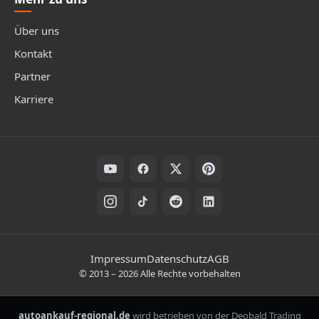
Über uns
Kontakt
Partner
Karriere
Folge uns auf Social Media
Rechtliche Hinweise
Impressum
Datenschutz
AGB
©
2013
–
2026
Alle Rechte vorbehalten
autoankauf-regional.de
wird betrieben von der Deobald Trading