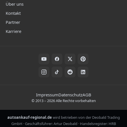
Über uns
Kontakt
Partner
Karriere
Folge uns auf Social Media
Rechtliche Hinweise
Impressum
Datenschutz
AGB
©
2013
–
2026
Alle Rechte vorbehalten
autoankauf-regional.de
wird betrieben von der Deobald Trading
GmbH · Geschäftsführer: Artur Deobald · Handelsregister: HRB