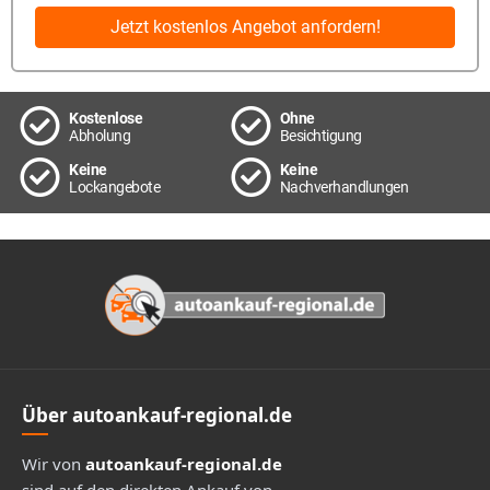
Jetzt kostenlos Angebot anfordern!
Kostenlose
Ohne
Abholung
Besichtigung
Keine
Keine
Lockangebote
Nachverhandlungen
Footer
Über autoankauf-regional.de
Wir von
autoankauf-regional.de
sind auf den direkten Ankauf von