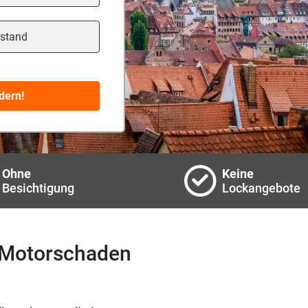
tand
dern!
Ohne
Keine
Besichtigung
Lockangebote
m Motorschaden