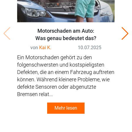
Motorschaden am Auto:
A
Was genau bedeutet das?
von
Kai K.
10.07.2025
Ein
Ein Motorschaden gehört zu den
une
folgenschwersten und kostspieligsten
auc
Defekten, die an einem Fahrzeug auftreten
Bel
können. Während kleinere Probleme, wie
sin
defekte Sensoren oder abgenutzte
Ent
Bremsen relat...
Mehr lesen