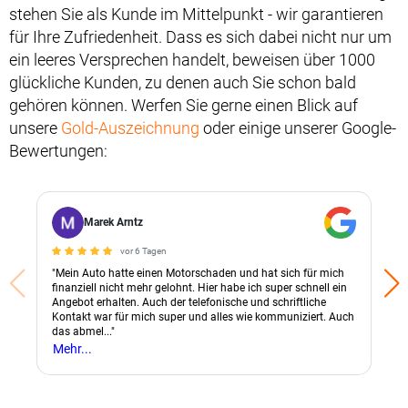
stehen Sie als Kunde im Mittelpunkt - wir garantieren
für Ihre Zufriedenheit. Dass es sich dabei nicht nur um
ein leeres Versprechen handelt, beweisen über 1000
glückliche Kunden, zu denen auch Sie schon bald
gehören können. Werfen Sie gerne einen Blick auf
unsere
Gold-Auszeichnung
oder einige unserer Google-
Bewertungen:
Marek Arntz
vor 6 Tagen
"Mein Auto hatte einen Motorschaden und hat sich für mich
finanziell nicht mehr gelohnt. Hier habe ich super schnell ein
Angebot erhalten. Auch der telefonische und schriftliche
Kontakt war für mich super und alles wie kommuniziert. Auch
das abmel..."
Mehr...