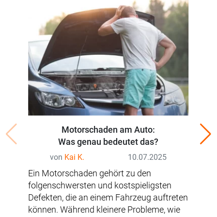
Motorschaden am Auto:
A
Was genau bedeutet das?
von
Kai K.
10.07.2025
Ein
Ein Motorschaden gehört zu den
une
folgenschwersten und kostspieligsten
auc
Defekten, die an einem Fahrzeug auftreten
Bel
können. Während kleinere Probleme, wie
sin