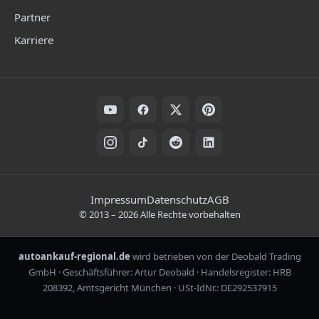
Partner
Karriere
Folge uns auf Social Media
Rechtliche Hinweise
Impressum
Datenschutz
AGB
©
2013
–
2026
Alle Rechte vorbehalten
autoankauf-regional.de
wird betrieben von der Deobald Trading
GmbH · Geschäftsführer: Artur Deobald · Handelsregister: HRB
208392, Amtsgericht München · USt-IdNr.: DE292537915