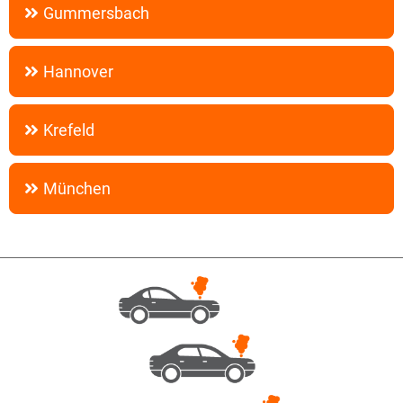
Gummersbach
Hannover
Krefeld
München