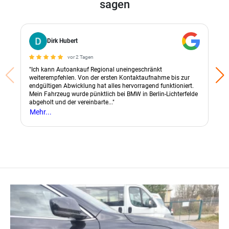
sagen
Dirk Hubert
vor 2 Tagen
"Ich kann Autoankauf Regional uneingeschränkt
weiterempfehlen. Von der ersten Kontaktaufnahme bis zur
endgültigen Abwicklung hat alles hervorragend funktioniert.
Mein Fahrzeug wurde pünktlich bei BMW in Berlin-Lichterfelde
abgeholt und der vereinbarte..."
Mehr...