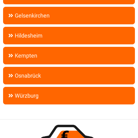
Gelsenkirchen
Hildesheim
Kempten
Osnabrück
Würzburg