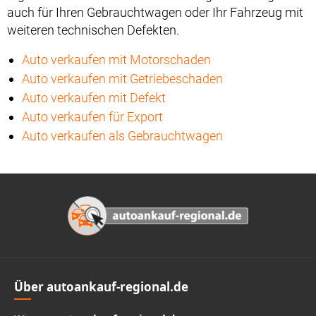
auch für Ihren Gebrauchtwagen oder Ihr Fahrzeug mit
weiteren technischen Defekten.
Auto verkaufen mit Motorschaden
Auto verkaufen mit Getriebeschaden
Auto verkaufen mit Defekt
Auto verkaufen für Export
Auto verkaufen als Gebrauchtwagen
Footer
Über autoankauf-regional.de