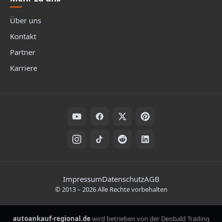
Über uns
Kontakt
Partner
Karriere
Folge uns auf Social Media
Rechtliche Hinweise
Impressum
Datenschutz
AGB
©
2013
–
2026
Alle Rechte vorbehalten
autoankauf-regional.de
wird betrieben von der Deobald Trading