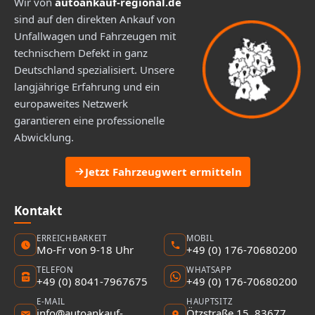
Wir von
autoankauf-regional.de
sind auf den direkten Ankauf von
Unfallwagen und Fahrzeugen mit
technischem Defekt in ganz
Deutschland spezialisiert. Unsere
langjährige Erfahrung und ein
europaweites Netzwerk
garantieren eine professionelle
Abwicklung.
Jetzt Fahrzeugwert ermitteln
Kontakt
ERREICHBARKEIT
MOBIL
Mo-Fr von 9-18 Uhr
+49 (0) 176-70680200
TELEFON
WHATSAPP
+49 (0) 8041-7967675
+49 (0) 176-70680200
E-MAIL
HAUPTSITZ
info@autoankauf-
Ötzstraße 15, 83677