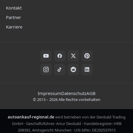
Kontakt
Partner
Karriere
Folge uns auf Social Media
Rechtliche Hinweise
Impressum
Datenschutz
AGB
©
2013
–
2026
Alle Rechte vorbehalten
autoankauf-regional.de
wird betrieben von der Deobald Trading
GmbH · Geschäftsführer: Artur Deobald · Handelsregister: HRB
208392, Amtsgericht München · USt-IdNr.: DE292537915