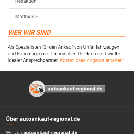
Redaktion
Matthias E.
WER WIR SIND
Als Spezialisten für den Ankauf von Unfallfahrzeugen
und Fahrzeugen mit technischen Defekten sind wir Ihr
idealer Ansprechpartner.
Kostenloses Angebot erhalten!
Footer
Über autoankauf-regional.de
Wir von
autoankauf-regional.de