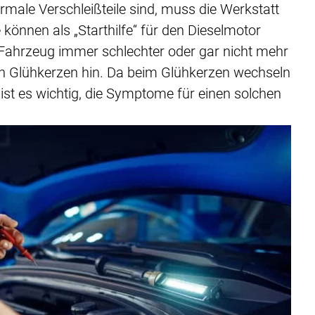
rmale Verschleißteile sind, muss die Werkstatt
können als „Starthilfe“ für den Dieselmotor
Fahrzeug immer schlechter oder gar nicht mehr
on Glühkerzen hin. Da beim Glühkerzen wechseln
 ist es wichtig, die Symptome für einen solchen