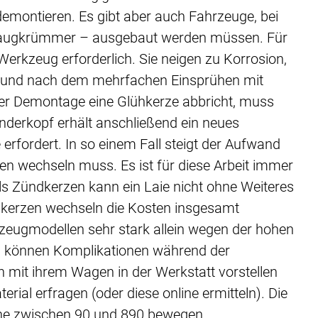
demontieren. Es gibt aber auch Fahrzeuge, bei
nsaugkrümmer – ausgebaut werden müssen. Für
Werkzeug erforderlich. Sie neigen zu Korrosion,
 und nach dem mehrfachen Einsprühen mit
der Demontage eine Glühkerze abbricht, muss
nderkopf erhält anschließend ein neues
rfordert. In so einem Fall steigt der Aufwand
zen wechseln muss. Es ist für diese Arbeit immer
ls Zündkerzen kann ein Laie nicht ohne Weiteres
kerzen wechseln die Kosten insgesamt
hrzeugmodellen sehr stark allein wegen der hohen
zu können Komplikationen während der
h mit ihrem Wagen in der Werkstatt vorstellen
erial erfragen (oder diese online ermitteln). Die
nne zwischen 90 und 890 bewegen.