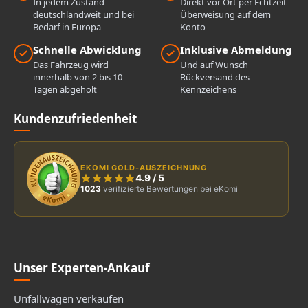
In jedem Zustand
Direkt vor Ort per Echtzeit-
deutschlandweit und bei
Überweisung auf dem
Bedarf in Europa
Konto
Schnelle Abwicklung
Inklusive Abmeldung
Das Fahrzeug wird
Und auf Wunsch
innerhalb von 2 bis 10
Rückversand des
Tagen abgeholt
Kennzeichens
Kundenzufriedenheit
EKOMI GOLD-AUSZEICHNUNG
4.9
/
5
1023
verifizierte Bewertungen bei eKomi
Unser Experten-Ankauf
Unfallwagen verkaufen