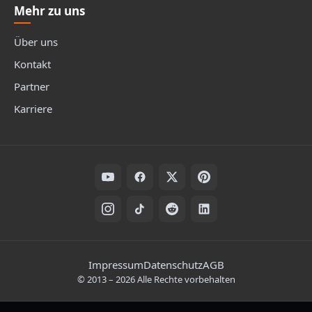
Mehr zu uns
Über uns
Kontakt
Partner
Karriere
Folge uns auf Social Media
Rechtliche Hinweise
Impressum
Datenschutz
AGB
©
2013
–
2026
Alle Rechte vorbehalten