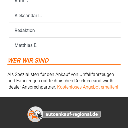
Artur D.
Aleksandar L.
Redaktion
Matthias E.
WER WIR SIND
Als Spezialisten für den Ankauf von Unfallfahrzeugen
und Fahrzeugen mit technischen Defekten sind wir Ihr
idealer Ansprechpartner.
Kostenloses Angebot erhalten!
Footer