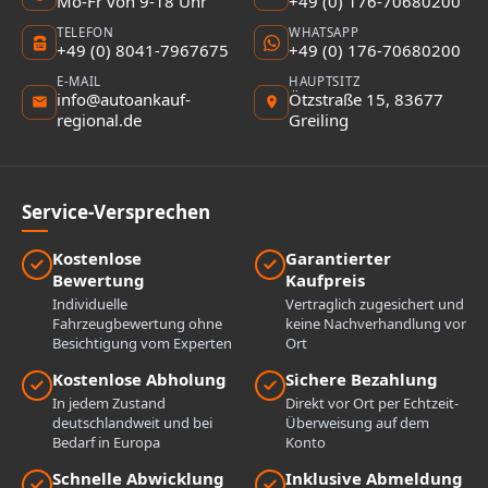
Mo-Fr von 9-18 Uhr
+49 (0) 176-70680200
TELEFON
WHATSAPP
+49 (0) 8041-7967675
+49 (0) 176-70680200
E-MAIL
HAUPTSITZ
info@autoankauf-
Ötzstraße 15, 83677
regional.de
Greiling
Service-Versprechen
Kostenlose
Garantierter
Bewertung
Kaufpreis
Individuelle
Vertraglich zugesichert und
Fahrzeugbewertung ohne
keine Nachverhandlung vor
Besichtigung vom Experten
Ort
Kostenlose Abholung
Sichere Bezahlung
In jedem Zustand
Direkt vor Ort per Echtzeit-
deutschlandweit und bei
Überweisung auf dem
Bedarf in Europa
Konto
Schnelle Abwicklung
Inklusive Abmeldung