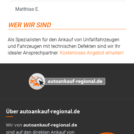
Matthias E.
WER WIR SIND
Als Spezialisten für den Ankauf von Unfallfahrzeugen
und Fahrzeugen mit technischen Defekten sind wir Ihr
idealer Ansprechpartner.
Kostenloses Angebot erhalten!
Footer
Über autoankauf-regional.de
Wir von
autoankauf-regional.de
sind auf den direkten Ankauf von