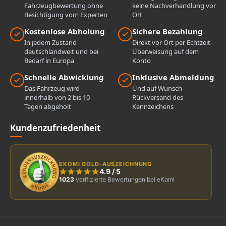
Fahrzeugbewertung ohne
keine Nachverhandlung vor
Besichtigung vom Experten
Ort
Kostenlose Abholung
Sichere Bezahlung
In jedem Zustand
Direkt vor Ort per Echtzeit-
deutschlandweit und bei
Überweisung auf dem
Bedarf in Europa
Konto
Schnelle Abwicklung
Inklusive Abmeldung
Das Fahrzeug wird
Und auf Wunsch
innerhalb von 2 bis 10
Rückversand des
Tagen abgeholt
Kennzeichens
Kundenzufriedenheit
EKOMI GOLD-AUSZEICHNUNG
4.9
/
5
1023
verifizierte Bewertungen bei eKomi