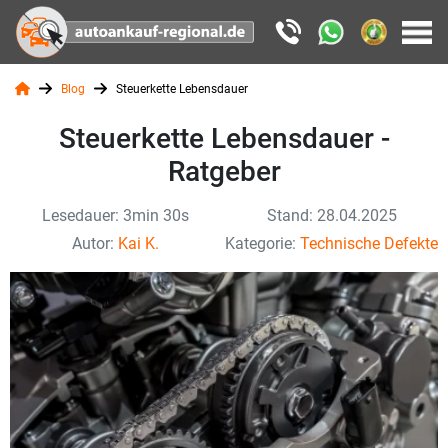
Blog
Steuerkette Lebensdauer
Steuerkette Lebensdauer -
Ratgeber
Lesedauer: 3min 30s
Stand: 28.04.2025
Autor:
Kai K.
Kategorie:
Technische Defekte