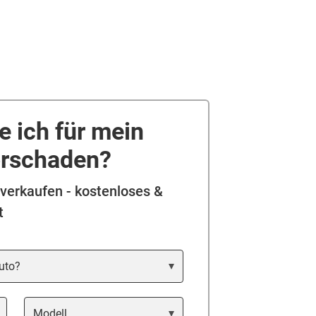
te ich für mein
orschaden?
verkaufen - kostenloses &
t
to?
Modell