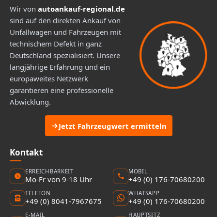
Wir von
autoankauf-regional.de
sind auf den direkten Ankauf von
Unfallwagen und Fahrzeugen mit
technischem Defekt in ganz
Deutschland spezialisiert. Unsere
langjährige Erfahrung und ein
europaweites Netzwerk
garantieren eine professionelle
Abwicklung.
Jetzt Fahrzeugwert ermitteln
Kontakt
ERREICHBARKEIT
MOBIL
Mo-Fr von 9-18 Uhr
+49 (0) 176-70680200
TELEFON
WHATSAPP
+49 (0) 8041-7967675
+49 (0) 176-70680200
E-MAIL
HAUPTSITZ